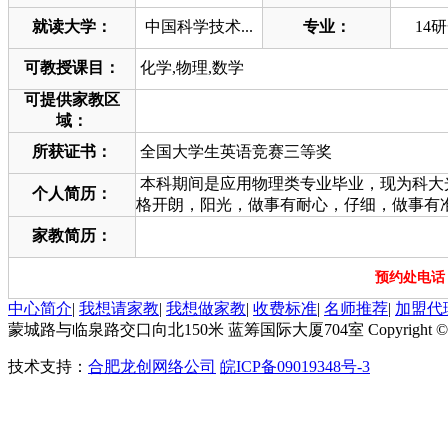
就读大学：
中国科学技术...
专业：
14
可教授课目：
化学,物理,数学
可提供家教区
域：
所获证书：
全国大学生英语竞赛三等奖
本科期间是应用物理类专业毕业，现为科大
个人简历：
格开朗，阳光，做事有耐心，仔细，做事有
家教简历：
预约处电话：1
中心简介
|
我想请家教
|
我想做家教
|
收费标准
|
名师推荐
|
加盟代
蒙城路与临泉路交口向北150米 蓝筹国际大厦704室 Copyright © 201
技术支持：
合肥龙创网络公司
皖ICP备09019348号-3